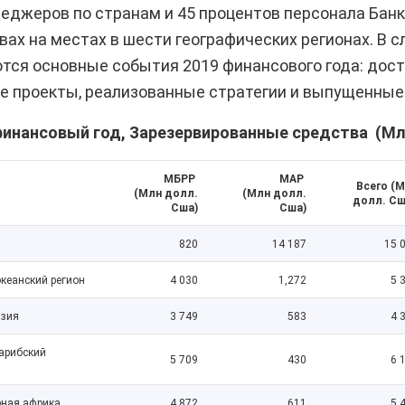
еджеров по странам и 45 процентов персонала Банк
ах на местах в шести географических регионах. В
ся основные события 2019 финансового года: дост
е проекты, реализованные стратегии и выпущенные
финансовый год, Зарезервированные средства (М
МБРР
МАР
Всего (
(Млн долл.
(Млн долл.
долл. С
Сша)
Сша)
820
14 187
15 0
океанский регион
4 030
1,272
5 3
азия
3 749
583
4 3
арибский
5 709
430
6 1
рная африка
4 872
611
5 4