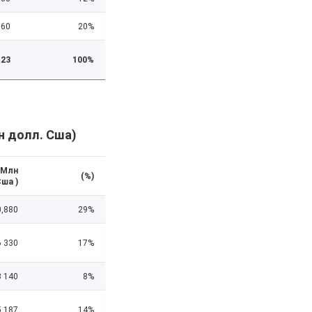
60
20%
23
100%
н долл. Сша)
(Млн
(%)
ша )
0,880
29%
6 330
17%
3 140
8%
5 187
14%