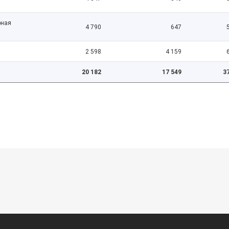
рная
4 790
647
2 598
4 159
20 182
17 549
3