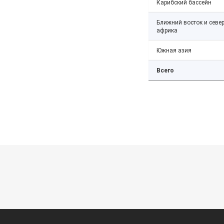
Карибский бассейн
Ближний восток и севе
африка
Южная азия
Всего