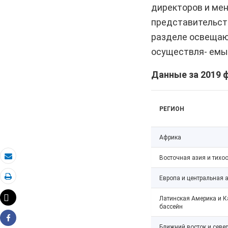
директоров и мен
представительств
разделе освещают
осуществля- емы
Данные за 2019 
РЕГИОН
Африка
Восточная азия и тихо
Электронная почта
Европа и центральная 
Распечатать
Tweet
Латинская Америка и К
бассейн
Share
Ближний восток и севе