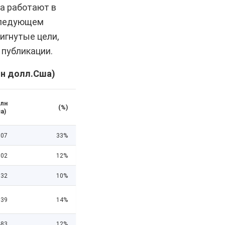
а работают в
 следующем
игнутые цели,
 публикации.
лн долл.Сша)
Млн
(%)
ша)
07
33%
02
12%
32
10%
39
14%
83
12%