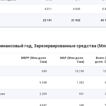
4 011
4 849
8 8
23 191
21 932
45 1
финансовый год, Зарезервированные средства (Мл
МБРР (Млн долл.
МАР (Млн долл.
Всего 
Сша)
Сша)
долл. С
690
10,190
1
5 048
1 282
азия
2 209
931
4 847
340