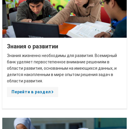
Знания о развитии
Знания жизненно необходимы для развития. Всемирный
банк уделяет первостепенное внимание решениям в
области развития, основанным на имеющихся данных, и
делится накопленным в мире опытом решения задач в
области развития.
Перейти в раздел
A
r
r
o
w