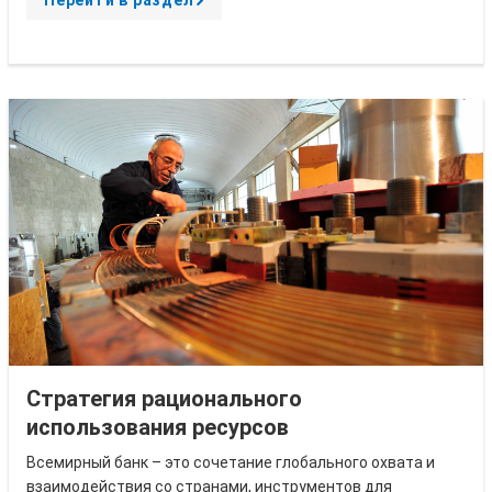
r
r
o
w
Стратегия рационального
использования ресурсов
Всемирный банк – это сочетание глобального охвата и
взаимодействия со странами, инструментов для