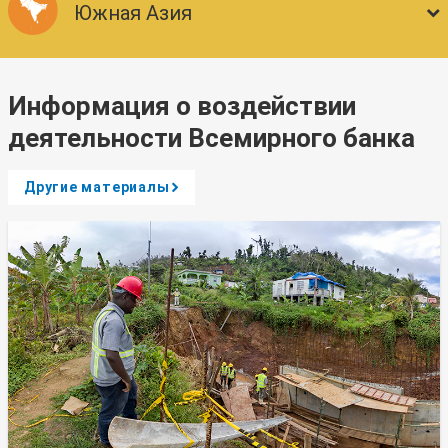
Южная Азия
Информация о воздействии
деятельности Всемирного банка
Другие материалы
A
r
r
o
w