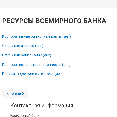
РЕСУРСЫ ВСЕМИРНОГО БАНКА
Корпоративные оценочные карты (анг)
Открытые данные (анг)
Открытый банк знаний (анг)
Корпоративная ответственность (анг)
Политика доступа к информации
Кто мы
A
r
r
Контактная информация
o
w
Всемирный банк