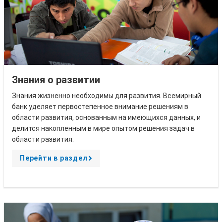
Знания о развитии
Знания жизненно необходимы для развития. Всемирный
банк уделяет первостепенное внимание решениям в
области развития, основанным на имеющихся данных, и
делится накопленным в мире опытом решения задач в
области развития.
Перейти в раздел
A
r
r
o
w