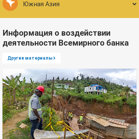
Южная Азия
Информация о воздействии
деятельности Всемирного банка
Другие материалы
A
r
r
o
w