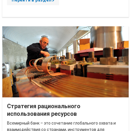
r
r
o
w
Стратегия рационального
использования ресурсов
Всемирный банк – это сочетание глобального охвата и
взаимодействия со странами, инструментов для