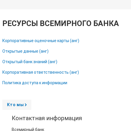
РЕСУРСЫ ВСЕМИРНОГО БАНКА
Корпоративные оценочные карты (анг)
Открытые данные (анг)
Открытый банк знаний (анг)
Корпоративная ответственность (анг)
Политика доступа к информации
Кто мы
A
r
r
Контактная информация
o
w
Всемирный банк