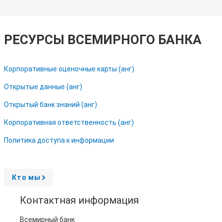
РЕСУРСЫ ВСЕМИРНОГО БАНКА
Корпоративные оценочные карты (анг)
Открытые данные (анг)
Открытый банк знаний (анг)
Корпоративная ответственность (анг)
Политика доступа к информации
Кто мы
A
r
r
Контактная информация
o
w
Всемирный банк