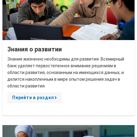
Знания о развитии
Знания жизненно необходимы для развития. Всемирный
банк уделяет первостепенное внимание решениям в
области развития, основанным на имеющихся данных, и
делится накопленным в мире опытом решения задач в
области развития.
Перейти в раздел
A
r
r
o
w