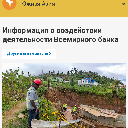
Южная Азия
Информация о воздействии
деятельности Всемирного банка
Другие материалы
A
r
r
o
w