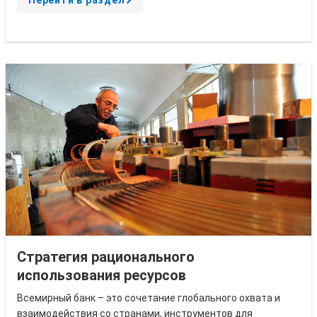
r
r
o
w
Стратегия рационального
использования ресурсов
Всемирный банк – это сочетание глобального охвата и
взаимодействия со странами, инструментов для