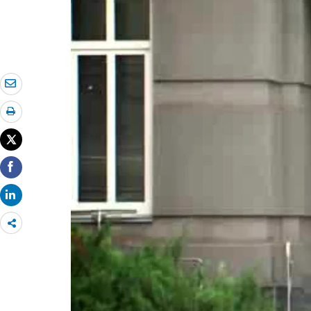
Share
more