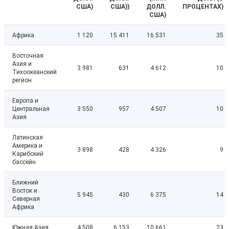
США)
США))
ДОЛЛ.
ПРОЦЕНТАХ)
США)
Африка
1 120
15 411
16 531
35
Восточная
Азия и
3 981
631
4 612
10
Тихоокеанский
регион
Европа и
Центральная
3 550
957
4 507
10
Азия
Латинская
Америка и
3 898
428
4 326
9
Карибский
бассейн
Ближний
Восток и
5 945
430
6 375
14
Северная
Африка
Южная Азия
4 508
6 153
10 661
23