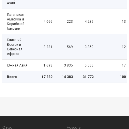
Азия
Латинская
Америка и
4 066
223
4 289
13
Карибский
бассейн
Ближний
Восток и
3 281
569
3 850
12
Северная
Африка
Южная Азия
1 698
3 835
5 533
17
Всего
17 389
14 383
31 772
100
О нас
Новости