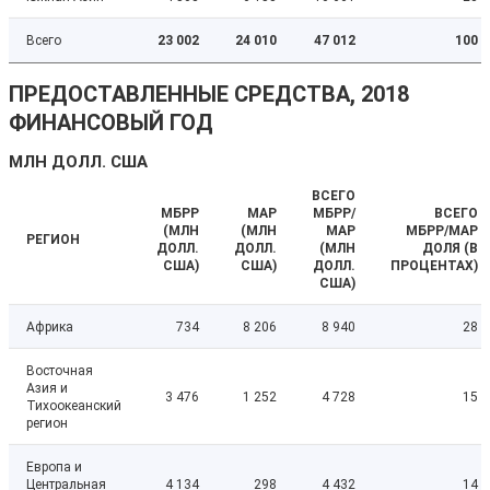
Всего
23 002
24 010
47 012
100
ПРЕДОСТАВЛЕННЫЕ СРЕДСТВА, 2018
ФИНАНСОВЫЙ ГОД
МЛН ДОЛЛ. США
ВСЕГО
МБРР
МАР
МБРР/
ВСЕГО
(МЛН
(МЛН
МАР
МБРР/МАР
РЕГИОН
ДОЛЛ.
ДОЛЛ.
(МЛН
ДОЛЯ (В
США)
США)
ДОЛЛ.
ПРОЦЕНТАХ)
США)
Африка
734
8 206
8 940
28
Восточная
Азия и
3 476
1 252
4 728
15
Тихоокеанский
регион
Европа и
Центральная
4 134
298
4 432
14