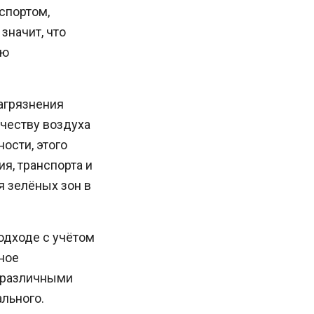
спортом,
значит, что
ью
агрязнения
честву воздуха
ости, этого
я, транспорта и
я зелёных зон в
одходе с учётом
ное
 различными
льного.