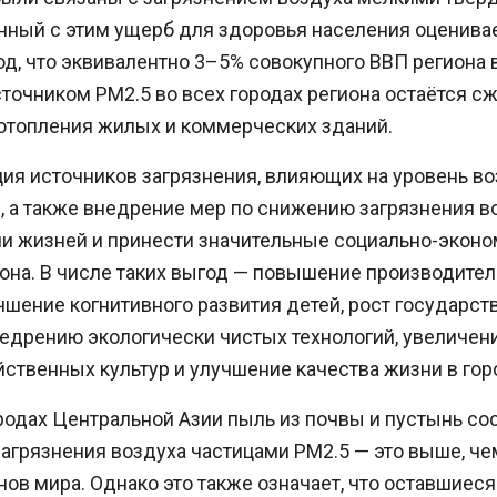
нный с этим ущерб для здоровья населения оценива
од, что эквивалентно 3–5% совокупного ВВП региона в
очником PM2.5 во всех городах региона остаётся с
 отопления жилых и коммерческих зданий.
ия источников загрязнения, влияющих на уровень в
, а также внедрение мер по снижению загрязнения в
чи жизней и принести значительные социально-экон
она. В числе таких выгод — повышение производител
чшение когнитивного развития детей, рост государс
недрению экологически чистых технологий, увеличен
ственных культур и улучшение качества жизни в гор
родах Центральной Азии пыль из почвы и пустынь сос
агрязнения воздуха частицами PM2.5 — это выше, че
нов мира. Однако это также означает, что оставшиес