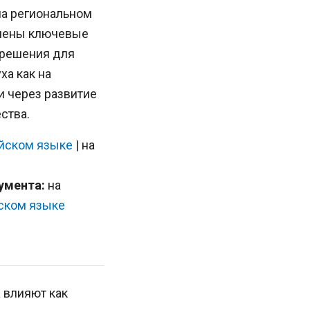
на региональном
ачены ключевые
 решения для
ха как на
и через развитие
ства.
йском языке
| на
умента:
на
ском языке
 влияют как