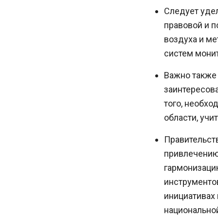
Следует уде
правовой и п
воздуха и м
систем монит
Важно также
заинтересов
того, необхо
области, учи
Правительст
привлечению 
гармонизаци
инструментов
инициативах 
национально