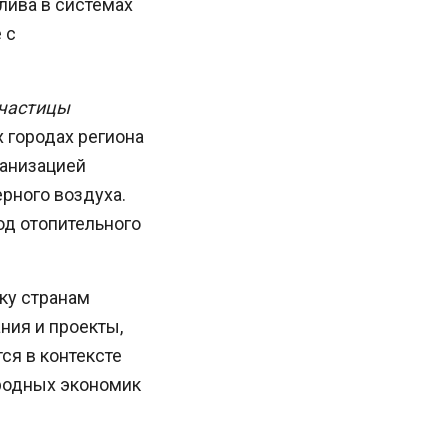
лива в системах
 с
частицы
х городах региона
ганизацией
рного воздуха.
од отопительного
ку странам
ния и проекты,
ся в контексте
еродных экономик