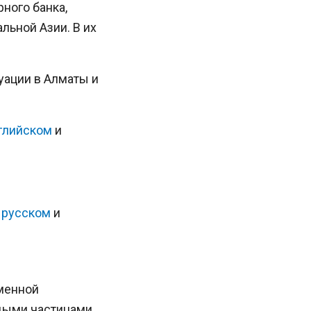
ного банка,
льной Азии. В их
уации в Алматы и
глийском
и
,
русском
и
еменной
рдыми частицами