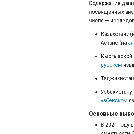
Содержание данно
посвящённых анал
числе — исследов
Казахстану (
Астане (на
ан
Кыргызской Р
русском
язык
Таджикистан
Узбекистану,
узбекском
яз
Основные выво
В 2021 году 
смертности 