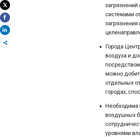
загрязнений 
системами от
загрязнения
целенаправл
Share
Города Центр
more
воздуха и д
посредством 
можно добить
отдельных от
городах, сп
Необходима 
воздушных б
сотрудничес
уровнями вла