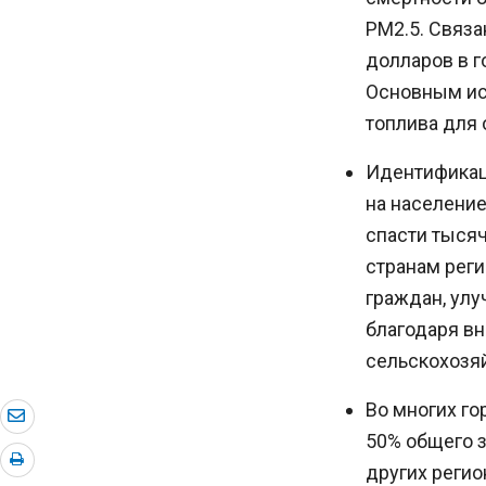
PM2.5. Связа
долларов в г
Основным ист
топлива для
Идентификац
на население
спасти тыся
странам реги
граждан, улу
благодаря в
сельскохозяй
Во многих го
50% общего з
других регио