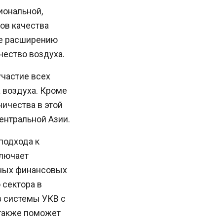
иональной,
ов качества
же расширению
чество воздуха.
частие всех
 воздуха. Кроме
ичества в этой
ентральной Азии.
подхода к
ключает
нных финансовых
 сектора в
в системы УКВ с
 также поможет