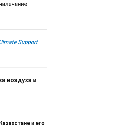
ривлечение
limate Support
а воздуха и
Казахстане и его