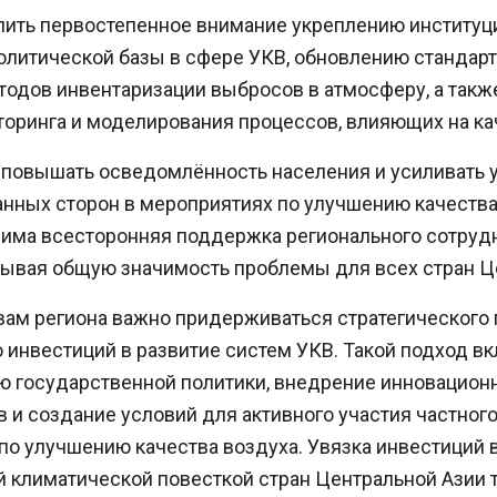
лить первостепенное внимание укреплению институц
олитической базы в сфере УКВ, обновлению стандарт
етодов инвентаризации выбросов в атмосферу, а так
оринга и моделирования процессов, влияющих на ка
 повышать осведомлённость населения и усиливать у
анных сторон в мероприятиях по улучшению качества
дима всесторонняя поддержка регионального сотрудн
тывая общую значимость проблемы для всех стран Ц
вам региона важно придерживаться стратегического 
инвестиций в развитие систем УКВ. Такой подход в
ю государственной политики, внедрение инновацио
 и создание условий для активного участия частного
по улучшению качества воздуха. Увязка инвестиций 
й климатической повесткой стран Центральной Азии