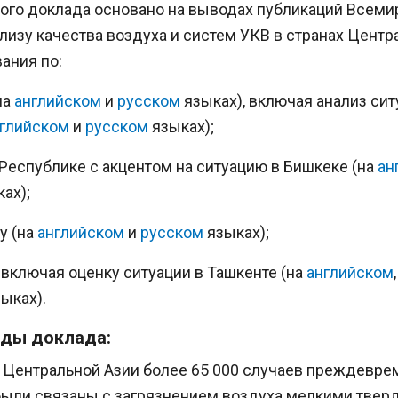
го доклада основано на выводах публикаций Всемир
изу качества воздуха и систем УКВ в странах Центра
ания по:
на
английском
и
русском
языках), включая анализ сит
глийском
и
русском
языках);
еспублике с акцентом на ситуацию в Бишкеке (на
ан
ах);
у (на
английском
и
русском
языках);
 включая оценку ситуации в Ташкенте (на
английском
ыках).
ды доклада:
в Центральной Азии более 65 000 случаев преждевр
были связаны с загрязнением воздуха мелкими тве