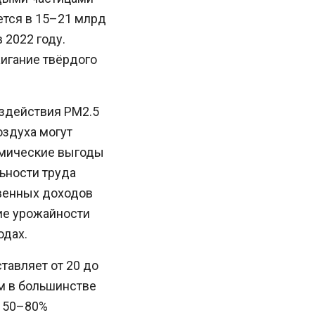
ется в 15–21 млрд
 2022 году.
жигание твёрдого
оздействия PM2.5
оздуха могут
омические выгоды
ьности труда
твенных доходов
ие урожайности
одах.
тавляет от 20 до
м в большинстве
я 50–80%