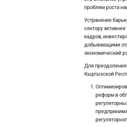
проблем роста на
Устранение барье
сектору активнее
кадров, инвестир
добывающими отр
экономический ро
Для преодоления 
Кыргызской Респ
Оптимизиров
реформ в об
регуляторных
предпринима
регуляторног