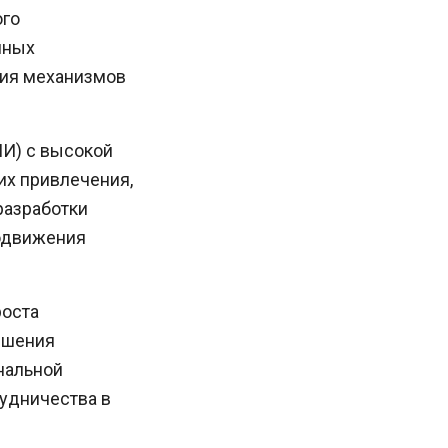
ого
нных
ния механизмов
И) с высокой
их привлечения,
разработки
родвижения
роста
ышения
нальной
рудничества в