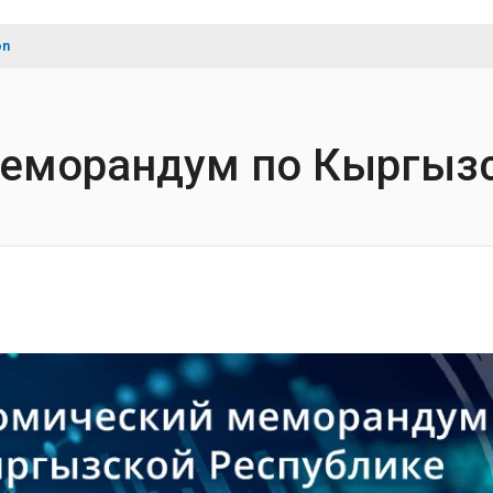
on
еморандум по Кыргызс