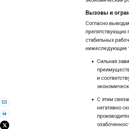
Вызовы и огра
Согласно выводам
препятствующих 
стабильных рабоч
нижеследующие т
Сильная зави
преимуществ
и соответст
экономическо
С этим связа
негативно ск
производите
озабоченнос