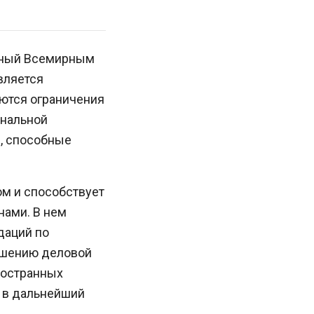
нный Всемирным
вляется
уются ограничения
ональной
, способные
ом и способствует
ами. В нем
даций по
чшению деловой
ностранных
д в дальнейший