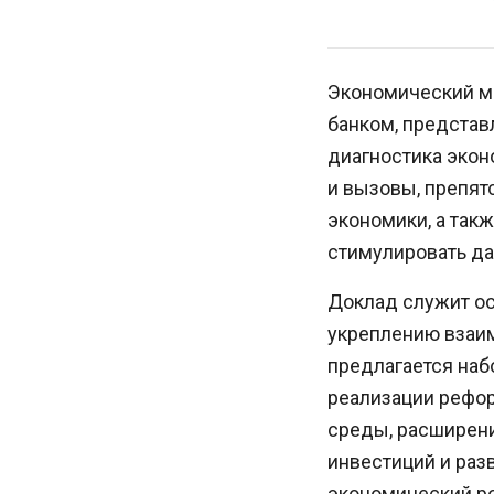
Экономический м
банком, представ
диагностика экон
и вызовы, препя
экономики, а так
стимулировать да
Доклад служит ос
укреплению взаи
предлагается наб
реализации рефор
среды, расширен
инвестиций и раз
экономический ро