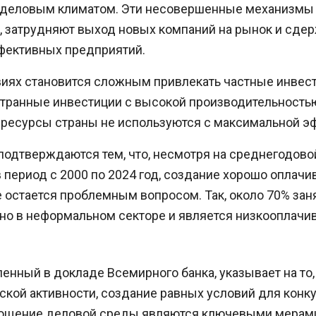
 деловым климатом. Эти несовершенные механизмы
, затрудняют выход новых компаний на рынок и сде
фективных предприятий.
виях становится сложным привлекать частные инвес
транные инвестиции с высокой производительностью
 ресурсы страны не используются с максимальной э
одтверждаются тем, что, несмотря на среднегодово
в период с 2000 по 2024 год, создание хорошо оплач
 остается проблемным вопросом. Так, около 70% зан
но в неформальном секторе и является низкооплачи
ленный в докладе Всемирного банка, указывает на то
кой активности, создание равных условий для конк
рощение деловой среды являются ключевыми мерам