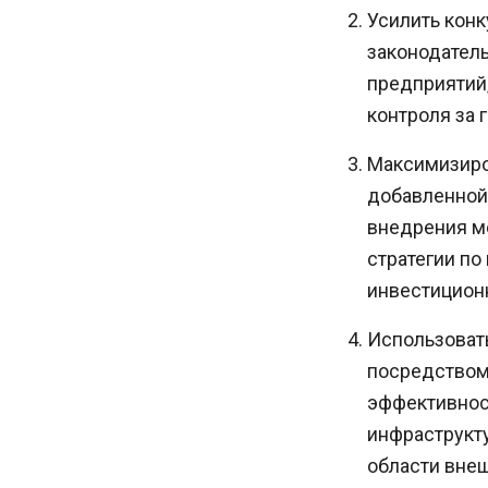
Усилить кон
законодатель
предприятий
контроля за
Максимизиро
добавленной
внедрения м
стратегии п
инвестицион
Использоват
посредством
эффективнос
инфраструкту
области внеш