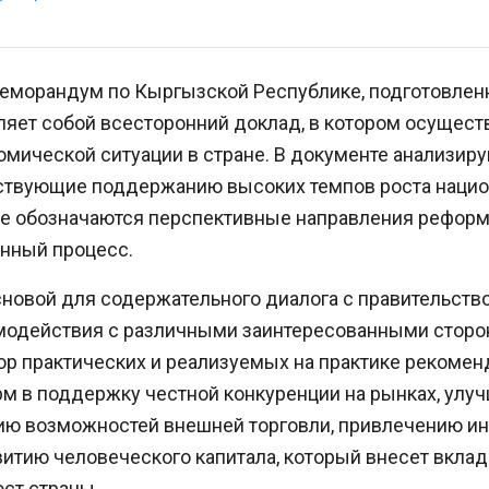
еморандум по Кыргызской Республике, подготовле
ляет собой всесторонний доклад, в котором осущест
омической ситуации в стране. В документе анализир
тствующие поддержанию высоких темпов роста наци
же обозначаются перспективные направления реформ
нный процесс.
новой для содержательного диалога с правительств
модействия с различными заинтересованными сторон
ор практических и реализуемых на практике рекомен
м в поддержку честной конкуренции на рынках, улу
ию возможностей внешней торговли, привлечению и
витию человеческого капитала, который внесет вкла
ст страны.