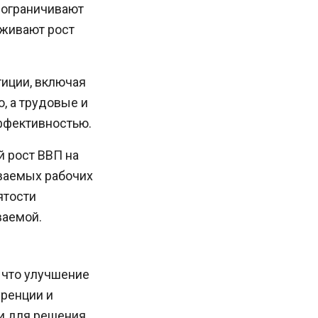
 ограничивают
рживают рост
тиции, включая
, а трудовые и
ффективностью.
й рост ВВП на
иваемых рабочих
ятости
ваемой.
, что улучшение
уренции и
и для решения