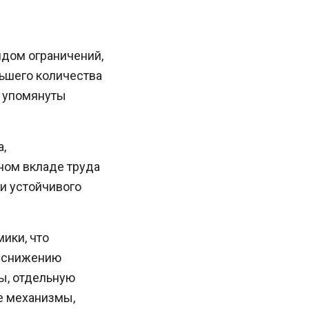
ядом ограничений,
ьшего количества
х упомянуты
,
ном вкладе труда
и устойчивого
ики, что
к снижению
ы, отдельную
е механизмы,