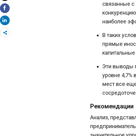
связанные с
конкуренцию
наиболее эф
Share
В таких усло
more
прямые инос
капитальные
Эти выводы п
уровне 4,7% 
мест все еще
сосредоточе
Рекомендации
Анализ, представ
предпринимательс
значительное уп