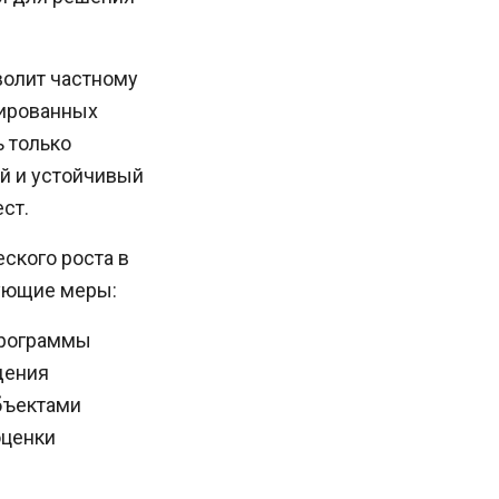
волит частному
цированных
ь только
й и устойчивый
ст.
ского роста в
ующие меры:
программы
дения
бъектами
оценки